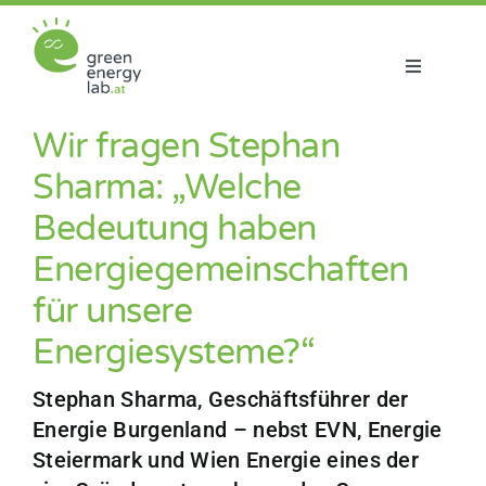
Zum
Inhalt
springen
Toggle
Navigatio
Über uns
Wir fragen Stephan
Sharma: „Welche
Projekte
Bedeutung haben
Energiegemeinschaften
Aktuelles
für unsere
Netzwerk
Energiesysteme?“
Stephan Sharma, Geschäftsführer der
Energie Burgenland – nebst EVN, Energie
Steiermark und Wien Energie eines der