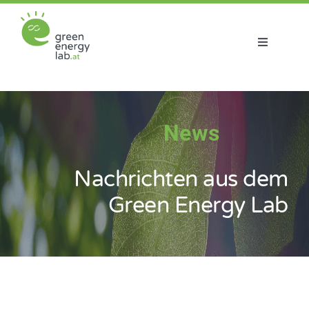
Zum
Inhalt
springen
Toggle
Navigatio
Über uns
Projekte
News
Aktuelles
Nachrichten aus dem
Green Energy Lab
Netzwerk