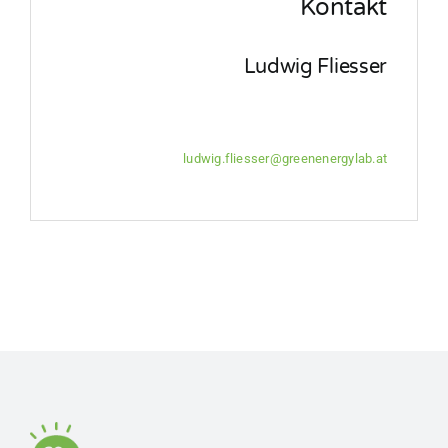
Kontakt
Ludwig Fliesser
Communications Manager
T: +43 676 471 93 47
E:
ludwig.fliesser@greenenergylab.at