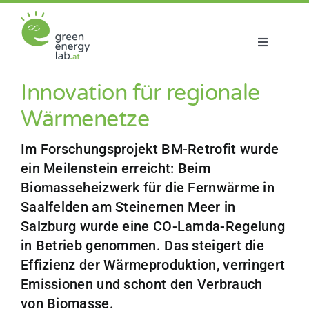
Zum
Inhalt
springen
Toggle
Navigatio
Über uns
Innovation für regionale
Wärmenetze
Projekte
Im Forschungsprojekt BM-Retrofit wurde
ein Meilenstein erreicht: Beim
Aktuelles
Biomasseheizwerk für die Fernwärme in
Saalfelden am Steinernen Meer in
Netzwerk
Salzburg wurde eine CO-Lamda-Regelung
in Betrieb genommen. Das steigert die
Effizienz der Wärmeproduktion, verringert
Emissionen und schont den Verbrauch
von Biomasse.