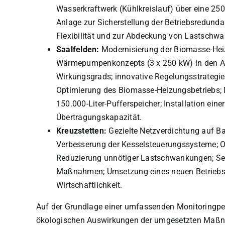
Wasserkraftwerk (Kühlkreislauf) über eine 25
Anlage zur Sicherstellung der Betriebsredunda
Flexibilität und zur Abdeckung von Lastschw
Saalfelden:
Modernisierung der Biomasse-Heiz
Wärmepumpenkonzepts (3 x 250 kW) in den A
Wirkungsgrads; innovative Regelungsstrateg
Optimierung des Biomasse-Heizungsbetriebs; Mo
150.000-Liter-Pufferspeicher; Installation ei
Übertragungskapazität.
Kreuzstetten:
Gezielte Netzverdichtung auf B
Verbesserung der Kesselsteuerungssysteme; 
Reduzierung unnötiger Lastschwankungen; Se
Maßnahmen; Umsetzung eines neuen Betriebs-
Wirtschaftlichkeit.
Auf der Grundlage einer umfassenden Monitoringper
ökologischen Auswirkungen der umgesetzten Maßna