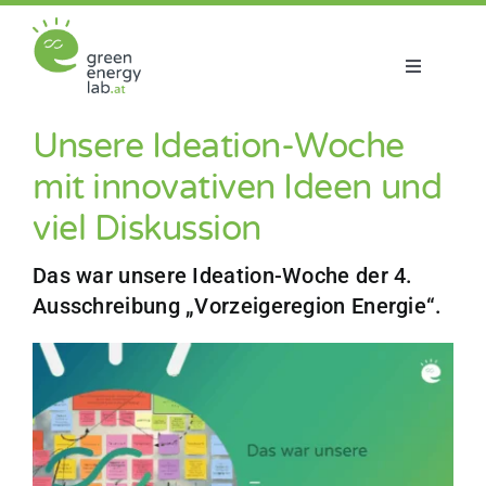
Zum
Inhalt
springen
Toggle
Navigatio
Über uns
Unsere Ideation-Woche
mit innovativen Ideen und
Projekte
viel Diskussion
Aktuelles
Das war unsere Ideation-Woche der 4.
Ausschreibung „Vorzeigeregion Energie“.
Netzwerk