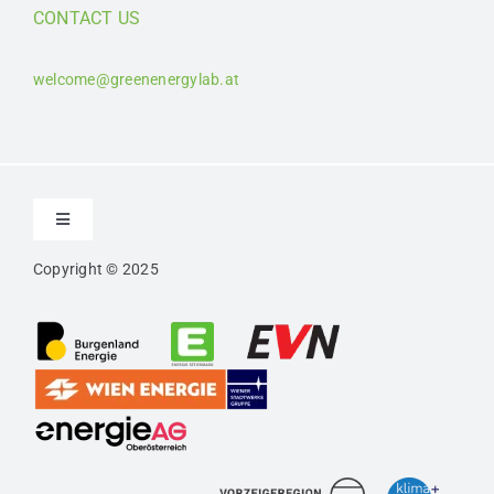
CONTACT US
welcome@greenenergylab.at
Toggle
Navigation
Copyright © 2025
Kontakt
Impressum
Datenschutz