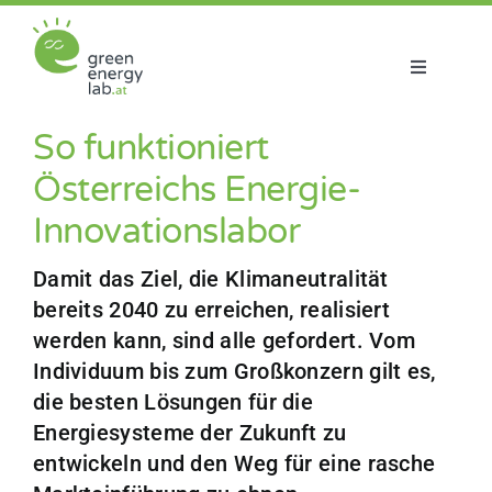
Zum
Inhalt
springen
Toggle
Navigatio
Über uns
So funktioniert
Österreichs Energie-
Projekte
Innovationslabor
Aktuelles
Damit das Ziel, die Klimaneutralität
bereits 2040 zu erreichen, realisiert
werden kann, sind alle gefordert. Vom
Netzwerk
Individuum bis zum Großkonzern gilt es,
die besten Lösungen für die
Energiesysteme der Zukunft zu
entwickeln und den Weg für eine rasche