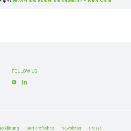
rojekt
Heizen und Kühlen mit Abwasser – Wien Kanal
.
FOLLOW US
tserklärung
Barrierefreiheit
Newsletter
Presse