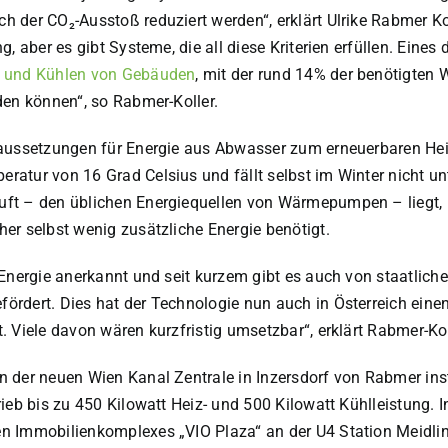
uch der
CO₂
-Ausstoß reduziert werden“, erklärt Ulrike Rabmer K
 aber es gibt Systeme, die all diese Kriterien erfüllen. Eines 
n und Kühlen von Gebäuden
, mit der rund 14% der benötigte
den können“, so Rabmer-Koller.
oraussetzungen für Energie aus Abwasser zum erneuerbaren He
atur von 16 Grad Celsius und fällt selbst im Winter nicht un
ft – den üblichen Energiequellen von Wärmepumpen – liegt, 
er selbst wenig zusätzliche Energie benötigt.
 Energie anerkannt und seit kurzem gibt es auch von staatlich
rdert. Dies hat der Technologie nun auch in Österreich einen
 Viele davon wären kurzfristig umsetzbar“, erklärt Rabmer-Kol
 der neuen Wien Kanal Zentrale in Inzersdorf von Rabmer insta
ieb bis zu 450 Kilowatt Heiz- und 500 Kilowatt Kühlleistung. 
n Immobilienkomplexes „VIO Plaza“ an der U4 Station Meidli