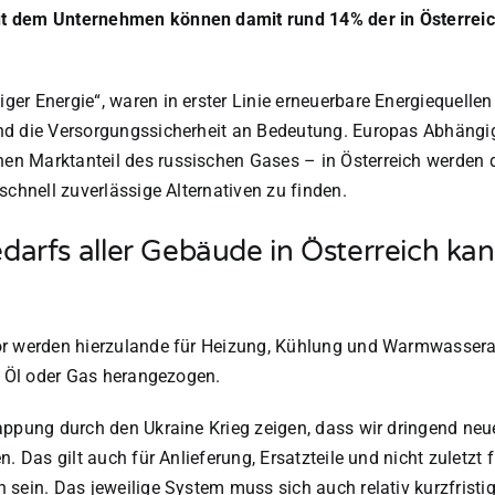
ut dem Unternehmen können damit rund 14% der in Österrei
er Energie“, waren in erster Linie erneuerbare Energiequelle
d die Versorgungssicherheit an Bedeutung. Europas Abhängigke
en Marktanteil des russischen Gases – in Österreich werden 
schnell zuverlässige Alternativen zu finden.
arfs aller Gebäude in Österreich ka
or werden hierzulande für Heizung, Kühlung und Warmwassera
ie Öl oder Gas herangezogen.
appung durch den Ukraine Krieg zeigen, dass wir dringend neue
. Das gilt auch für Anlieferung, Ersatzteile und nicht zuletzt
sein. Das jeweilige System muss sich auch relativ kurzfristig