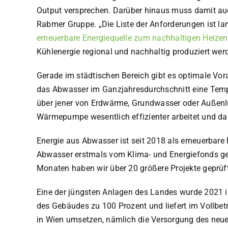
Output versprechen. Darüber hinaus muss damit a
Rabmer Gruppe. „Die Liste der Anforderungen ist lang,
erneuerbare Energiequelle zum nachhaltigen Heize
Kühlenergie regional und nachhaltig produziert wer
Gerade im städtischen Bereich gibt es optimale V
das Abwasser im Ganzjahresdurchschnitt eine Temper
über jener von Erdwärme, Grundwasser oder Außenlu
Wärmepumpe wesentlich effizienter arbeitet und dah
Energie aus Abwasser ist seit 2018 als erneuerbare
Abwasser erstmals vom Klima- und Energiefonds gefö
Monaten haben wir über 20 größere Projekte geprüft.
Eine der jüngsten Anlagen des Landes wurde 2021 in
des Gebäudes zu 100 Prozent und liefert im Vollbetr
in Wien umsetzen, nämlich die Versorgung des neue