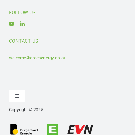
FOLLOW US
CONTACT US
welcome@greenenergylab.at
Toggle
Navigation
Copyright © 2025
Kontakt
Impressum