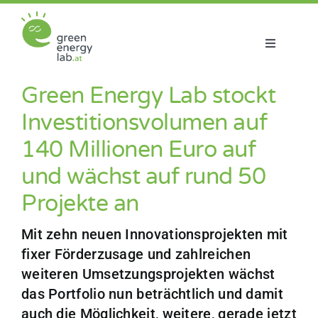
Zum
Inhalt
springen
Toggle
Navigatio
Über uns
Green Energy Lab stockt
Investitionsvolumen auf
Projekte
140 Millionen Euro auf
und wächst auf rund 50
Aktuelles
Projekte an
Netzwerk
Mit zehn neuen Innovationsprojekten mit
fixer Förderzusage und zahlreichen
weiteren Umsetzungsprojekten wächst
das Portfolio nun beträchtlich und damit
auch die Möglichkeit, weitere, gerade jetzt