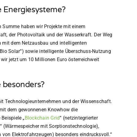
e Energiesysteme?
In Summe haben wir Projekte mit einem
aft, der Photovoltaik und der Wasserkraft. Der Weg
ch mit dem Netzausbau und intelligenten
Bio Solar“) sowie intelligente Überschuss-Nutzung
r jetzt um 10 Millionen Euro österreichweit
e besonders?
 mit Technologieunternehmen und der Wissenschaft.
n, mit dem gewonnenen Knowhow die
e Beispiele
„
Blockchain Grid
“
(netzintegrierter
l
“
(Wärmespeicher mit Sorptionstechnologie),
n von Elektrofahrzeugen) besonders eindrucksvoll.
“