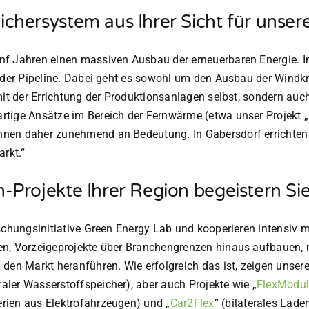
chersystem aus Ihrer Sicht für unser
nf Jahren einen massiven Ausbau der erneuerbaren Energie. 
n der Pipeline. Dabei geht es sowohl um den Ausbau der Windkr
 mit der Errichtung der Produktionsanlagen selbst, sondern au
tige Ansätze im Bereich der Fernwärme (etwa unser Projekt „
nen daher zunehmend an Bedeutung. In Gabersdorf errichten wi
arkt.“
-Projekte Ihrer Region begeistern Si
rschungsinitiative Green Energy Lab und kooperieren intensiv
ren, Vorzeigeprojekte über Branchengrenzen hinaus aufbaue
den Markt heranführen. Wie erfolgreich das ist, zeigen unser
aler Wasserstoffspeicher), aber auch Projekte wie
„
FlexModu
rien aus Elektrofahrzeugen) und
„
Car2Flex
“
(bilaterales Lade