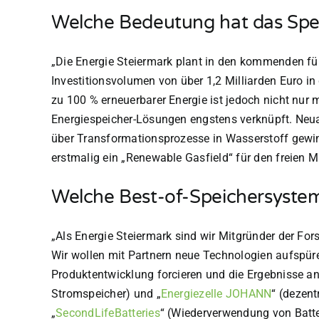
Welche Bedeutung hat das Spei
„Die Energie Steiermark plant in den kommenden fü
Investitionsvolumen von über 1,2 Milliarden Euro i
zu 100 % erneuerbarer Energie ist jedoch nicht nur
Energiespeicher-Lösungen engstens verknüpft. Neuar
über Transformationsprozesse in Wasserstoff gewin
erstmalig ein „Renewable Gasfield“ für den freien M
Welche Best-of-Speichersystem
„
Als Energie Steiermark sind wir Mitgründer der Fo
Wir wollen mit Partnern neue Technologien aufspü
Produktentwicklung forcieren und die Ergebnisse an 
Stromspeicher) und
„
Energiezelle JOHANN
“
(dezentr
„
SecondLifeBatteries
“
(Wiederverwendung von Batte