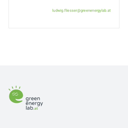
T: +43 676 471 93 47
E:
ludwig.fliesser@greenenergylab.at