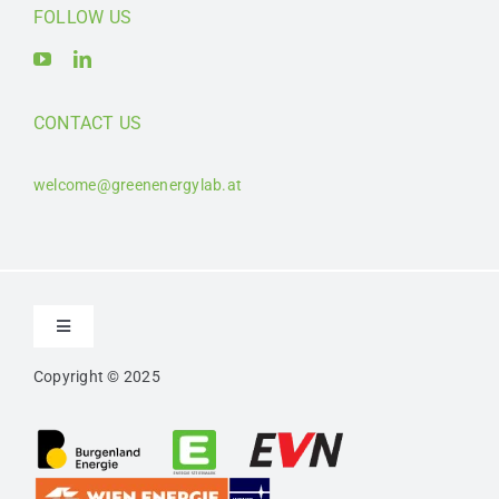
FOLLOW US
CONTACT US
welcome@greenenergylab.at
Toggle
Navigation
Copyright © 2025
Kontakt
Impressum