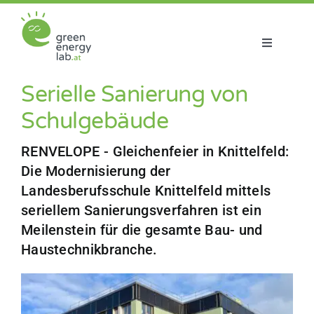
Zum
Inhalt
springen
Toggle
Navigatio
Über uns
Serielle Sanierung von
Schulgebäude
Projekte
RENVELOPE - Gleichenfeier in Knittelfeld:
Die Modernisierung der
Aktuelles
Landesberufsschule Knittelfeld mittels
seriellem Sanierungsverfahren ist ein
Netzwerk
Meilenstein für die gesamte Bau- und
Haustechnikbranche.