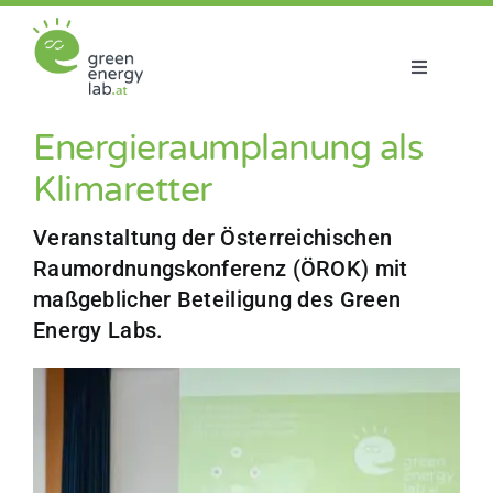
Zum
Inhalt
springen
Toggle
Navigatio
Über uns
Energieraumplanung als
Klimaretter
Projekte
Veranstaltung der Österreichischen
Raumordnungskonferenz (ÖROK) mit
Aktuelles
maßgeblicher Beteiligung des Green
Energy Labs.
Netzwerk