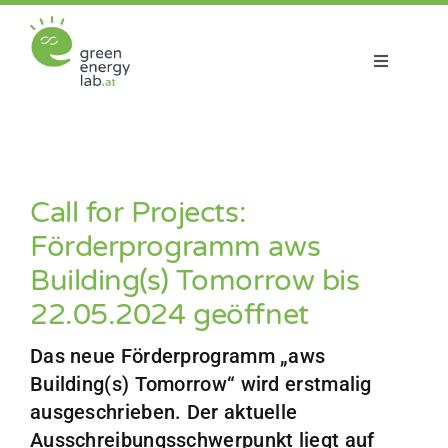
Zum
Inhalt
springen
Toggle
Navigatio
Über uns
Projekte
Call for Projects:
Förderprogramm aws
Aktuelles
Building(s) Tomorrow bis
22.05.2024 geöffnet
Netzwerk
Das neue Förderprogramm „aws
Building(s) Tomorrow“ wird erstmalig
ausgeschrieben. Der aktuelle
Ausschreibungsschwerpunkt liegt auf