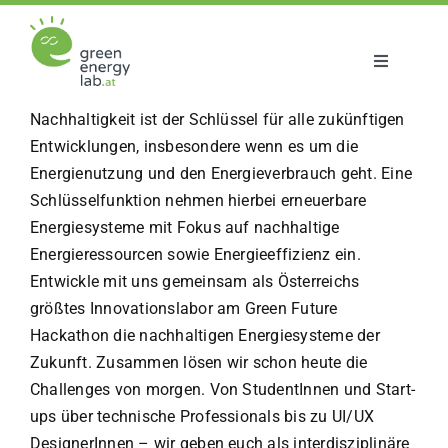
Zum
Inhalt
springen
Toggle
Navigatio
Über uns
Nachhaltigkeit ist der Schlüssel für alle zukünftigen
Entwicklungen, insbesondere wenn es um die
Energienutzung und den Energieverbrauch geht. Eine
Projekte
Schlüsselfunktion nehmen hierbei erneuerbare
Energiesysteme mit Fokus auf nachhaltige
Aktuelles
Energieressourcen sowie Energieeffizienz ein.
Entwickle mit uns gemeinsam als Österreichs
größtes Innovationslabor am Green Future
Netzwerk
Hackathon die nachhaltigen Energiesysteme der
Zukunft. Zusammen lösen wir schon heute die
Challenges von morgen. Von StudentInnen und Start-
ups über technische Professionals bis zu UI/UX
DesignerInnen – wir geben euch als interdisziplinäre