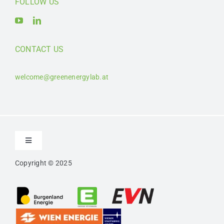
FOLLOW US
CONTACT US
welcome@greenenergylab.at
Toggle
Navigation
Copyright © 2025
Kontakt
Impressum