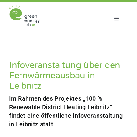
Zum
Inhalt
springen
Toggle
Navigatio
Über uns
Projekte
Infoveranstaltung über den
Fernwärmeausbau in
Aktuelles
Leibnitz
Netzwerk
Im Rahmen des Projektes „100 %
Renewable District Heating Leibnitz“
findet eine öffentliche Infoveranstaltung
in Leibnitz statt.