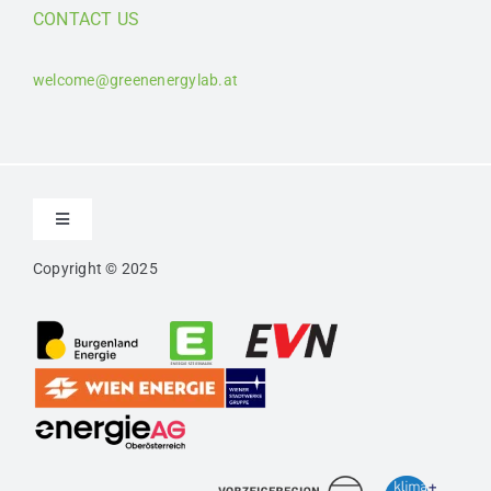
CONTACT US
welcome@greenenergylab.at
Toggle
Navigation
Copyright © 2025
Kontakt
Impressum
Datenschutz