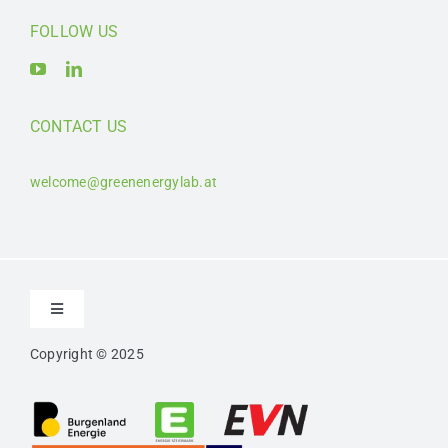
FOLLOW US
CONTACT US
welcome@greenenergylab.at
Toggle
Navigation
Copyright © 2025
Kontakt
Impressum