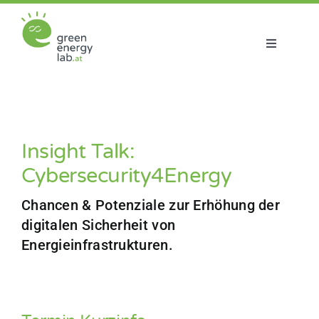
Zum
Inhalt
springen
Toggle
Navigatio
Über uns
Projekte
Insight Talk:
Cybersecurity4Energy
Aktuelles
Chancen & Potenziale zur Erhöhung der
Netzwerk
digitalen Sicherheit von
Energieinfrastrukturen.