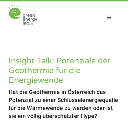
Zum
Inhalt
springen
Toggle
Navigatio
Über uns
Projekte
Insight Talk: Potenziale der
Geothermie für die
Aktuelles
Energiewende
Netzwerk
Hat die Geothermie in Österreich das
Potenzial zu einer Schlüsselenergiequelle
für die Wärmewende zu werden oder ist
sie ein völlig überschätzter Hype?