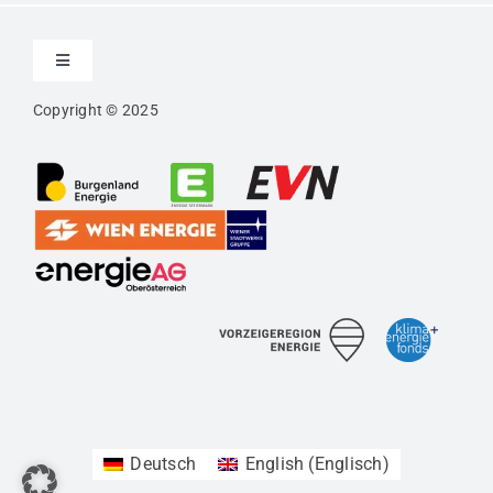
Toggle
Navigation
Copyright © 2025
Kontakt
Impressum
Datenschutz
Vertraulichkeitserklärung
Barrierefreiheit
Deutsch
English
(
Englisch
)
Newsletter