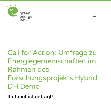
Zum
Inhalt
springen
Toggle
Navigatio
Über uns
Projekte
Call for Action: Umfrage zu
Energiegemeinschaften im
Aktuelles
Rahmen des
Forschungsprojekts Hybrid
Netzwerk
DH Demo
Ihr Input ist gefragt!