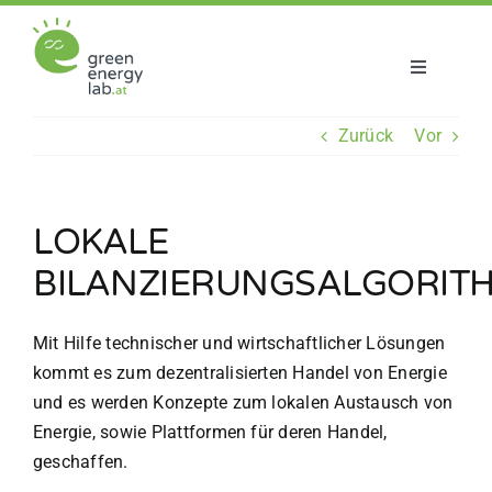
Zum
Inhalt
springen
Toggle
Navigatio
Über uns
Zurück
Vor
Projekte
LOKALE
Aktuelles
BILANZIERUNGSALGORIT
Netzwerk
Mit Hilfe technischer und wirtschaftlicher Lösungen
kommt es zum dezentralisierten Handel von Energie
und es werden Konzepte zum lokalen Austausch von
Energie, sowie Plattformen für deren Handel,
geschaffen.