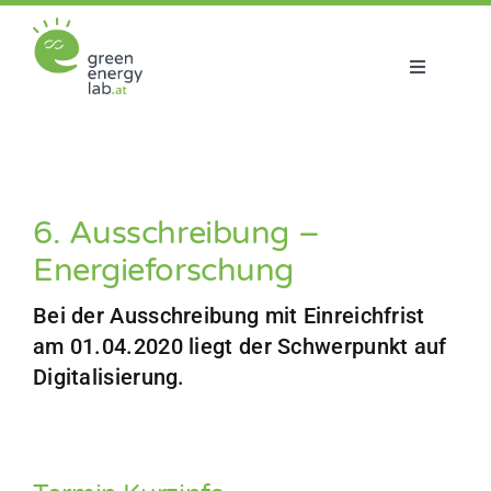
Zum
Inhalt
springen
Toggle
Navigatio
Über uns
Projekte
6. Ausschreibung –
Energieforschung
Aktuelles
Bei der Ausschreibung mit Einreichfrist
Netzwerk
am 01.04.2020 liegt der Schwerpunkt auf
Digitalisierung.