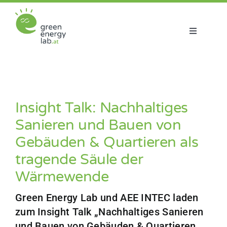
Zum
Inhalt
springen
Toggle
Navigatio
Über uns
Projekte
Insight Talk: Nachhaltiges
Sanieren und Bauen von
Aktuelles
Gebäuden & Quartieren als
tragende Säule der
Netzwerk
Wärmewende
Green Energy Lab und AEE INTEC laden
zum Insight Talk „Nachhaltiges Sanieren
und Bauen von Gebäuden & Quartieren