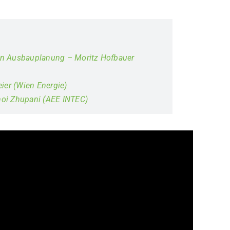
nten Ausbauplanung – Moritz Hofbauer
ier (Wien Energie)
Xhoi Zhupani (AEE INTEC)