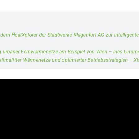
 dem HeatXplorer der Stadtwerke Klagenfurt AG zur intellige
ng urbaner Fernwärmenetze am Beispiel von Wien – Ines Lindme
klimafitter Wärmenetze und optimierter Betriebsstrategien – 