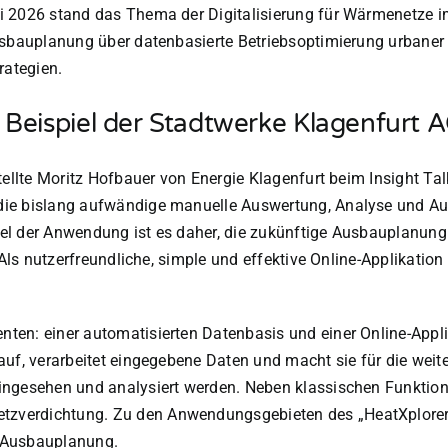
 2026 stand das Thema der Digitalisierung für Wärmenetze im 
Ausbauplanung über datenbasierte Betriebsoptimierung urbaner
rategien.
 Beispiel der Stadtwerke Klagenfurt 
tellte Moritz Hofbauer von Energie Klagenfurt beim Insight Tal
die bislang aufwändige manuelle Auswertung, Analyse und Au
el der Anwendung ist es daher, die zukünftige Ausbauplanung
 Als nutzerfreundliche, simple und effektive Online-Applikatio
en: einer automatisierten Datenbasis und einer Online-Applik
uf, verarbeitet eingegebene Daten und macht sie für die weite
ingesehen und analysiert werden. Neben klassischen Funktion
zverdichtung. Zu den Anwendungsgebieten des „HeatXplorer“ 
e Ausbauplanung.